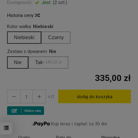
Dostępność:
Jest
(
2
szt.)
Historia ceny
Kolor wałka:
Niebieski
Niebieski
Czarny
Zestaw z dywanem:
Nie
Nie
Tak
+140,22 zł
335,00 zł
szt.
dodaj do koszyka
Kup teraz i zapłać za 30 dni
Gratis
Raty do
Wygodne