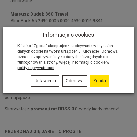
anulowane.
Mateusz Dudek 360 Travel
Alior Bank 65 2490 0005 0000 4530 0016 9341
Prosimy w tytule zamieścić informację:
Opłata za zamówienie
Informacja o cookies
nr [
tu proszę podać numer zamówienia
]
.
Klikając “Zgoda” akceptujesz zapisywanie wszystkich
danych cookie na twoim urządzeniu. Kliknięcie “Odmowa”
oznacza zapisywanie tylko danych niezbędnych do
funkcjonowania strony. Więcej informacji o cookie w
polityce prywatności
.
Ustawienia
Odmowa
Zgoda
Skorzystaj z opcji płatności Credit Agricole Raty i wybieraj to,
co najlepsze.
Skorzystaj z
promocji rat RRSS 0%
wtedy kiedy chcesz!
PRZEKONAJ SIĘ JAKIE TO PROSTE: