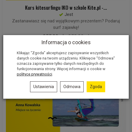
Kurs kitesurfingu IKO w szkole Kite.pl -...
Jest
Zastanawiasz się nad wyjątkowym prezentem? Podaruj
surf zajawkę!
855,00 zł
950,00 zł
Informacja o cookies
Wybierz opcje
Klikając “Zgoda” akceptujesz zapisywanie wszystkich
danych cookie na twoim urządzeniu. Kliknięcie “Odmowa”
oznacza zapisywanie tylko danych niezbędnych do
funkcjonowania strony. Więcej informacji o cookie w
polityce prywatności
.
Ustawienia
Odmowa
Zgoda