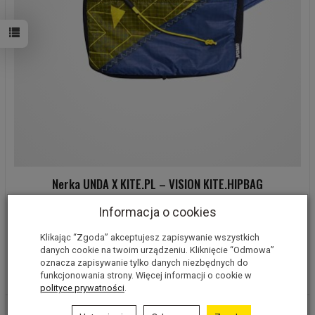
Nerka UNDA X KITE.PL – VISION KITE.HIPBAG
Brak
Informacja o cookies
NIE MA DWÓCH TAKICH SAMYCH WZORÓW!
220,00 zł
Klikając “Zgoda” akceptujesz zapisywanie wszystkich
danych cookie na twoim urządzeniu. Kliknięcie “Odmowa”
oznacza zapisywanie tylko danych niezbędnych do
Wybierz opcje
funkcjonowania strony. Więcej informacji o cookie w
polityce prywatności
.