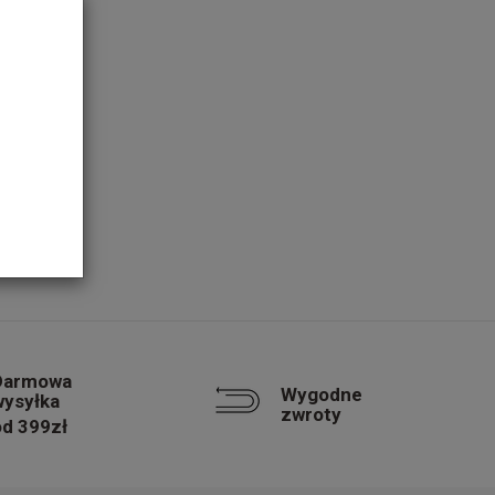
Darmowa
Wygodne
wysyłka
zwroty
od 399zł