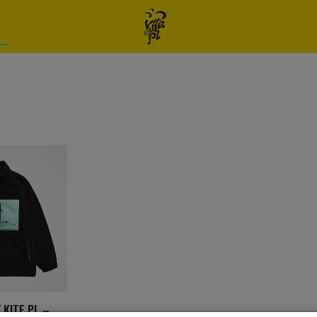
 KITE.PL –