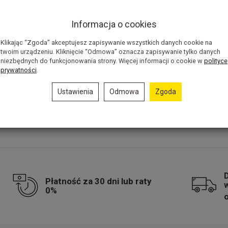
E.FLEECE
est
Informacja o cookies
cjonalny, z
Stworzony w
Klikając “Zgoda” akceptujesz zapisywanie wszystkich danych cookie na
i.
twoim urządzeniu. Kliknięcie “Odmowa” oznacza zapisywanie tylko danych
niezbędnych do funkcjonowania strony. Więcej informacji o cookie w
polityce
0 zł
prywatności
.
 opcje
Ustawienia
Odmowa
Zgoda
Płatność za 30 dni lub raty
0%