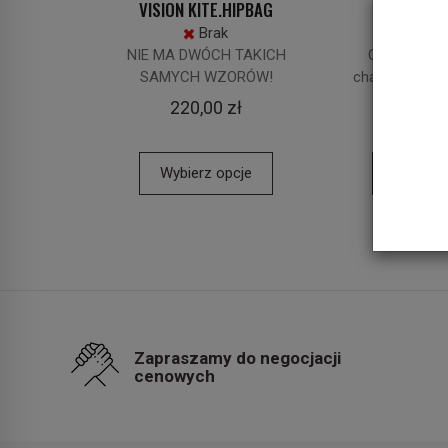
VISION KITE.HIPBAG
VISION KIT
Brak
J
NIE MA DWÓCH TAKICH
Ciepły, funk
SAMYCH WZORÓW!
charakterem.
Gdyn
220,00 zł
420,0
Wybierz opcje
Wybierz
Zapraszamy do negocjacji
cenowych