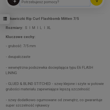
Rękawiczki Rip Curl Flashbomb Mitten 7/5
Rozmiary:
S I M I L I XL
Kluczowe cechy:
- grubość: 7/5 mm
- dwupalczaste
- wewnętrzna podszewka docieplająca typu E6 FLASH
LINING
- GLUED & BLIND STITCHED - szwy klejone i szyte w połowie
grubości materiału zapewniające lepszą szczelność
- szwy dodatkowo ogumowane od zewnątrz, co gwarantuje
super szczelność rękawicy