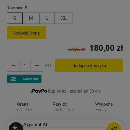
Rozmiar:
S
S
M
L
XL
Negocjuj cenę
180,00 zł
300,00 zł
szt.
dodaj do koszyka
Kup teraz i zapłać za 30 dni
Gratis
Raty do
Wygodne
od 399zł
10x0% RRSO
zwroty
Asystent AI