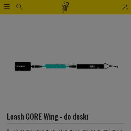
Leash CORE Wing - do deski
Spiralna smycz wykonana z uretanu zapewnia, że nie będzie