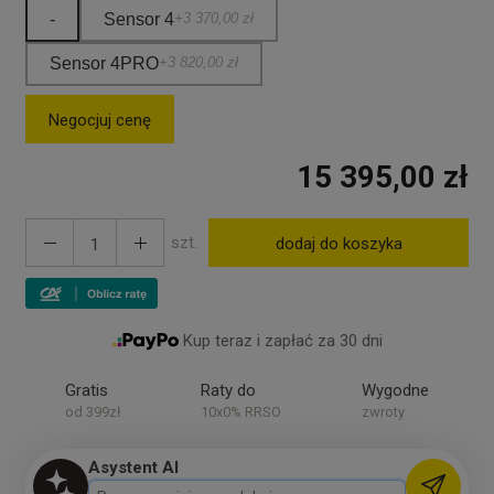
-
Sensor 4
+3 370,00 zł
Sensor 4PRO
+3 820,00 zł
Negocjuj cenę
15 395,00 zł
szt.
dodaj do koszyka
Kup teraz i zapłać za 30 dni
Gratis
Raty do
Wygodne
od 399zł
10x0% RRSO
zwroty
Asystent AI