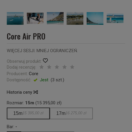
Core Air PRO
WIĘCEJ SESJI. MNIEJ OGRANICZEŃ.
Obserwuj produkt:
Dodaj recenzję:
Producent:
Core
Dostępność:
Jest
(
3
szt.)
Historia ceny
Rozmiar:
15m
(15 395,00 zł)
15m
15 395,00 zł
17m
16 275,00 zł
Bar:
-