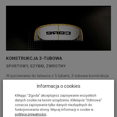
KONSTRUKCJA 3-TUBOWA
SPORTOWY, SZYBKI, ZWROTNY
W porównaniu do latawca z 5 tubami, 3-tubowa konstrukcja
Air zapewnia szybsze i bardziej responsywne skręty – to
Informacja o cookies
ogromna zaleta i jeszcze więcej frajdy, zwłaszcza przy
większych rozmiarach.
Klikając “Zgoda” akceptujesz zapisywanie wszystkich
danych cookie na twoim urządzeniu. Kliknięcie “Odmowa”
oznacza zapisywanie tylko danych niezbędnych do
funkcjonowania strony. Więcej informacji o cookie w
polityce prywatności
.