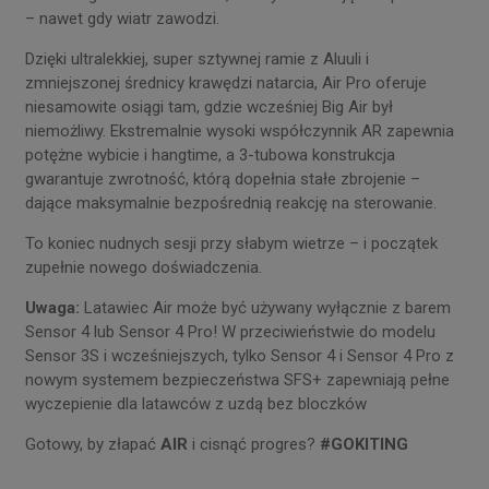
– nawet gdy wiatr zawodzi.
Dzięki ultralekkiej, super sztywnej ramie z Aluuli i
zmniejszonej średnicy krawędzi natarcia, Air Pro oferuje
niesamowite osiągi tam, gdzie wcześniej Big Air był
niemożliwy. Ekstremalnie wysoki współczynnik AR zapewnia
potężne wybicie i hangtime, a 3-tubowa konstrukcja
gwarantuje zwrotność, którą dopełnia stałe zbrojenie –
dające maksymalnie bezpośrednią reakcję na sterowanie.
To koniec nudnych sesji przy słabym wietrze – i początek
zupełnie nowego doświadczenia.
Uwaga:
Latawiec Air może być używany wyłącznie z barem
Sensor 4 lub Sensor 4 Pro! W przeciwieństwie do modelu
Sensor 3S i wcześniejszych, tylko Sensor 4 i Sensor 4 Pro z
nowym systemem bezpieczeństwa SFS+ zapewniają pełne
wyczepienie dla latawców z uzdą bez bloczków
Gotowy, by złapać
AIR
i cisnąć progres?
#GOKITING