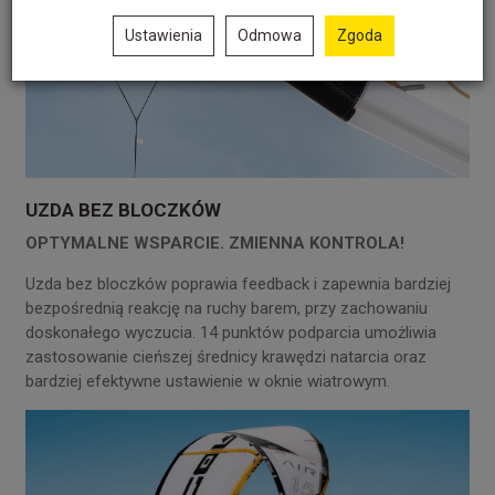
Ustawienia
Odmowa
Zgoda
UZDA BEZ BLOCZKÓW
OPTYMALNE WSPARCIE. ZMIENNA KONTROLA!
Uzda bez bloczków poprawia feedback i zapewnia bardziej
bezpośrednią reakcję na ruchy barem, przy zachowaniu
doskonałego wyczucia. 14 punktów podparcia umożliwia
zastosowanie cieńszej średnicy krawędzi natarcia oraz
bardziej efektywne ustawienie w oknie wiatrowym.