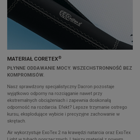
®
MATERIAŁ CORETEX
PŁYNNE ODDAWANIE MOCY.
WSZECHSTRONNOŚĆ BEZ
KOMPROMISÓW.
Nasz sprawdzony specjalistyczny Dacron pozostaje
wyjątkowo odporny na rozciąganie nawet przy
ekstremalnych obciążeniach i zapewnia doskonałą
odporność na rozdarcia. Efekt? Lepsze trzymanie ostrego
kursu, eksplodujące wybicie i precyzyjne zachowanie w
skrętach.
Air wykorzystuje ExoTex 2 na krawędzi natarcia oraz ExoTex
Light w tubach poprzecznych. Lżejszy materiał z nowym